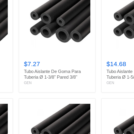
Tubo
Tubo
Aislante
Aislante
$7.27
$14.68
De
De
Tubo Aislante De Goma Para
Tubo Aislant
Goma
Goma
Para
Para
Tuberia Ø 1-3/8" Pared 3/8"
Tuberia Ø 1-5
Tuberia
Tuberia
GEN
GEN
Ø
Ø
1-
1-
3/8"
5/8"
Pared
Pared
3/8"
1/2"