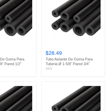
Tubo
Aislante
$28.49
De
e De Goma Para
Tubo Aislante De Goma Para
Goma
Para
/8" Pared 1/2"
Tuberia Ø 1-5/8" Pared 3/4"
Tuberia
GEN
Ø
1-
5/8"
Pared
3/4"