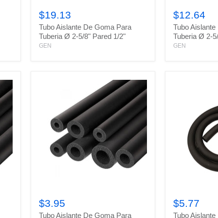
Tubo
Tubo
Aislante
Aislante
$19.13
$12.64
De
De
Tubo Aislante De Goma Para
Tubo Aislant
Goma
Goma
Para
Para
Tuberia Ø 2-5/8" Pared 1/2"
Tuberia Ø 2-5
Tuberia
Tuberia
GEN
GEN
Ø
Ø
2-
2-
5/8"
5/8"
Pared
Pared
1/2"
3/8"
Tubo
Tubo
Aislante
Aislante
$3.95
$5.77
De
De
Tubo Aislante De Goma Para
Tubo Aislant
Goma
Goma