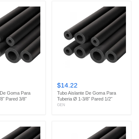
Tubo
Aislante
$14.22
De
e De Goma Para
Tubo Aislante De Goma Para
Goma
Para
/8" Pared 3/8"
Tuberia Ø 1-3/8" Pared 1/2"
Tuberia
GEN
Ø
1-
3/8"
Pared
1/2"