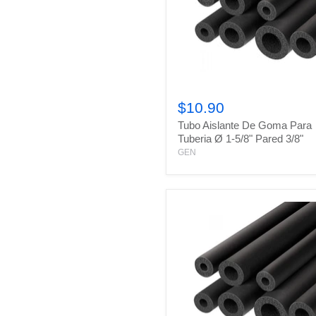
Tubo
Aislante
$10.90
De
Tubo Aislante De Goma Para
Goma
Para
Tuberia Ø 1-5/8" Pared 3/8"
Tuberia
GEN
Ø
1-
5/8"
Pared
3/8"