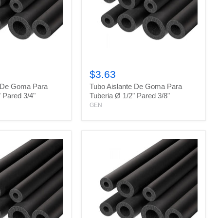
Tubo
Aislante
$3.63
De
e De Goma Para
Tubo Aislante De Goma Para
Goma
Para
" Pared 3/4"
Tuberia Ø 1/2" Pared 3/8"
Tuberia
GEN
Ø
1/2"
Pared
3/8"