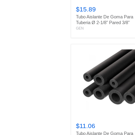
Tubo
Aislante
$15.89
De
Tubo Aislante De Goma Para
Goma
Para
Tuberia Ø 2-1/8" Pared 3/8"
Tuberia
GEN
Ø
2-
1/8"
Pared
3/8"
Tubo
Aislante
$11.06
De
Tubo Aislante De Goma Para
Goma