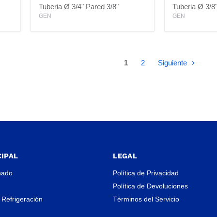
Para
Para
Tuberia Ø 3/4" Pared 3/8"
Tuberia Ø 3/8
Tuberia
Tuberia
GEN
GEN
Ø
Ø
3/4"
3/8"
Pared
Pared
3/8"
1/2"
1
2
Siguiente
IPAL
LEGAL
nado
Política de Privacidad
Política de Devoluciones
 Refrigeración
Términos del Servicio