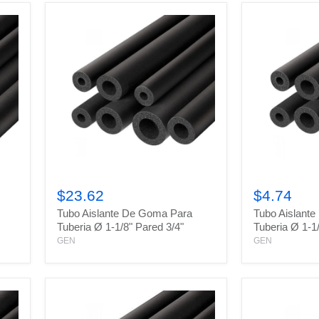
Tubo
Tubo
Aislante
Aislante
$23.62
$4.74
De
De
Tubo Aislante De Goma Para
Tubo Aislant
Goma
Goma
Para
Para
Tuberia Ø 1-1/8" Pared 3/4"
Tuberia Ø 1-1
Tuberia
Tuberia
GEN
GEN
Ø
Ø
1-
1-
1/8"
1/8"
Pared
Pared
3/4"
3/8"