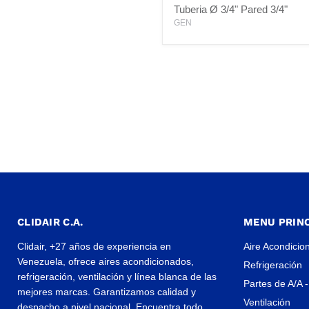
Para
Tuberia Ø 3/4" Pared 3/4"
Tuberia
GEN
Ø
3/4"
Pared
3/4"
CLIDAIR C.A.
MENU PRINC
Clidair, +27 años de experiencia en
Aire Acondicio
Venezuela, ofrece aires acondicionados,
Refrigeración
refrigeración, ventilación y línea blanca de las
Partes de A/A -
mejores marcas. Garantizamos calidad y
Ventilación
despacho a nivel nacional. Encuentra todo