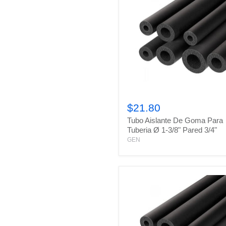
Tubo
Aislante
$21.80
De
Tubo Aislante De Goma Para
Goma
Para
Tuberia Ø 1-3/8" Pared 3/4"
Tuberia
GEN
Ø
1-
3/8"
Pared
3/4"