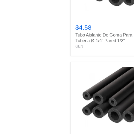
Tubo
Aislante
$4.58
De
Tubo Aislante De Goma Para
Goma
Para
Tuberia Ø 1/4" Pared 1/2"
Tuberia
GEN
Ø
1/4"
Pared
1/2"