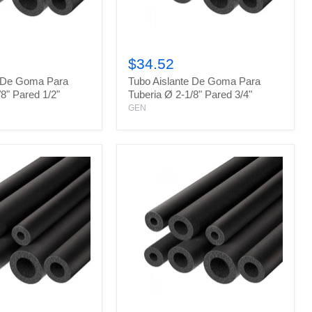
Tubo
Aislante
$34.52
De
e De Goma Para
Tubo Aislante De Goma Para
Goma
Para
/8" Pared 1/2"
Tuberia Ø 2-1/8" Pared 3/4"
Tuberia
GEN
Ø
2-
1/8"
Pared
3/4"