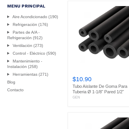
MENU PRINCIPAL
Aire Acondicionado (190)
Refrigeración (176)
Partes de A/A -
Refrigeración (912)
Ventilación (273)
Control - Eléctrico (590)
Mantenimiento -
Instalación (258)
Tubo
Herramientas (271)
Aislante
$10.90
De
Blog
Tubo Aislante De Goma Para
Goma
Contacto
Para
Tuberia Ø 1-1/8" Pared 1/2"
Tuberia
GEN
Ø
1-
1/8"
Pared
1/2"