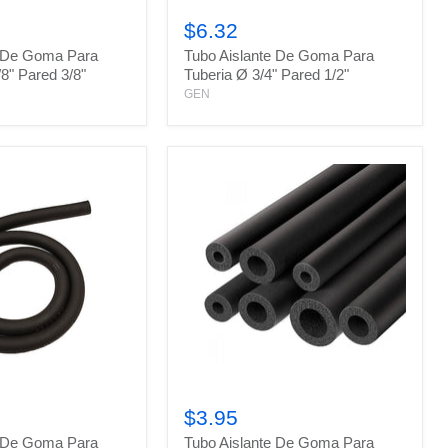
Tubo
Aislante
$6.32
De
e De Goma Para
Tubo Aislante De Goma Para
Goma
Para
/8" Pared 3/8"
Tuberia Ø 3/4" Pared 1/2"
Tuberia
GEN
Ø
3/4"
Pared
1/2"
Tubo
Aislante
$3.95
De
e De Goma Para
Tubo Aislante De Goma Para
Goma