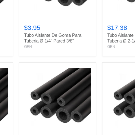
Tubo
Tubo
Aislante
Aislante
$3.95
$17.38
De
De
Tubo Aislante De Goma Para
Tubo Aislant
Goma
Goma
Para
Para
Tuberia Ø 1/4" Pared 3/8"
Tuberia Ø 2-1
Tuberia
Tuberia
GEN
GEN
Ø
Ø
1/4"
2-
Pared
1/8"
3/8"
Pared
1/2"