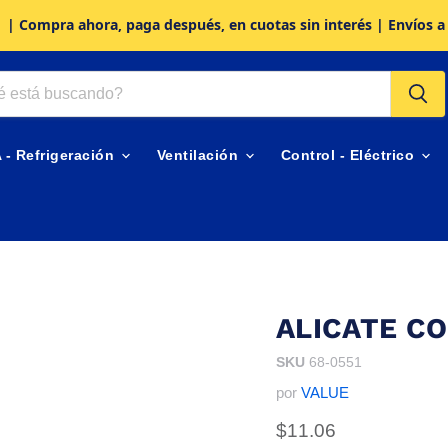
| Compra ahora, paga después, en cuotas sin interés | Envíos a
A - Refrigeración
Ventilación
Control - Eléctrico
ALICATE CO
SKU
68-0551
por
VALUE
Precio actual
$11.06