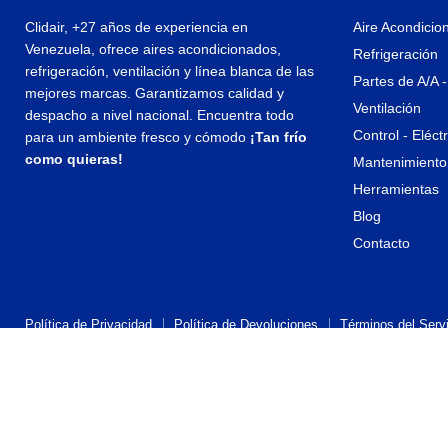
Clidair, +27 años de experiencia en
Aire Acondicio
Venezuela, ofrece aires acondicionados,
Refrigeración
refrigeración, ventilación y línea blanca de las
Partes de A/A -
mejores marcas. Garantizamos calidad y
Ventilación
despacho a nivel nacional. Encuentra todo
Control - Eléct
para un ambiente fresco y cómodo
¡Tan frío
como quieras!
Mantenimiento 
Herramientas
Blog
Contacto
Política de Privacidad
Política de Devoluciones
Términos del Servi
Propiedad artística © 2026 CLIDAIR.
Tecnología de Shopify