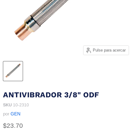
Pulse para acercar
ANTIVIBRADOR 3/8" ODF
SKU
10-2310
por
GEN
Precio actual
$23.70