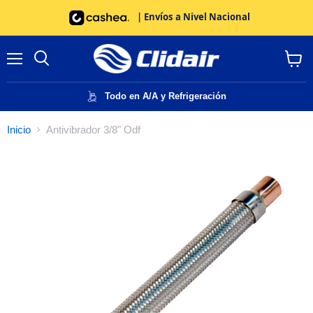
| Envíos a Nivel Nacional
Menú
Buscar
Ver
carrito
Todo en A/A y Refrigeración
Inicio
Antivibrador 3/8" Odf