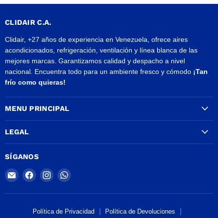
CLIDAIR C.A.
Clidair, +27 años de experiencia en Venezuela, ofrece aires
acondicionados, refrigeración, ventilación y línea blanca de las
mejores marcas. Garantizamos calidad y despacho a nivel
nacional. Encuentra todo para un ambiente fresco y cómodo
¡Tan
frío como quieras!
MENU PRINCIPAL
LEGAL
SÍGANOS
Encuéntrenos
Encuéntrenos
Encuéntrenos
Encuéntrenos
en
en
en
en
Correo
Facebook
Instagram
WhatsApp
electrónico
Política de Privacidad
Política de Devoluciones