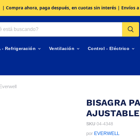
| Compra ahora, paga después, en cuotas sin interés | Envíos a
A - Refrigeración
Ventilación
Control - Eléctrico
Everwell
BISAGRA P
AJUSTABLE
SKU
04-4348
por
EVERWELL