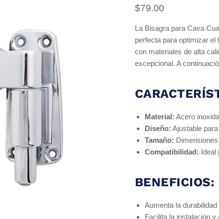
Precio actual
$79.00
La Bisagra para Cava Cua
perfecta para optimizar e
con materiales de alta cal
excepcional. A continuació
CARACTERÍST
Material:
Acero inoxida
Diseño:
Ajustable para
Tamaño:
Dimensiones e
Compatibilidad:
Ideal 
BENEFICIOS:
Aumenta la durabilidad 
Facilita la instalación 