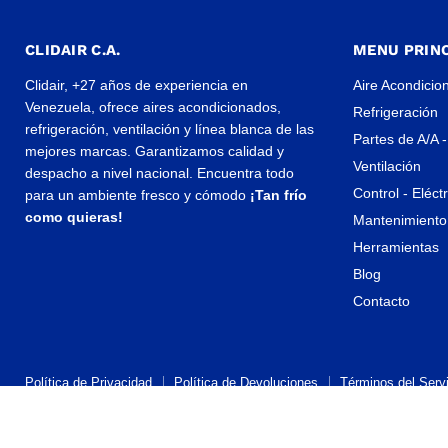
CLIDAIR C.A.
MENU PRINC
Clidair, +27 años de experiencia en
Aire Acondicio
Venezuela, ofrece aires acondicionados,
Refrigeración
refrigeración, ventilación y línea blanca de las
Partes de A/A -
mejores marcas. Garantizamos calidad y
Ventilación
despacho a nivel nacional. Encuentra todo
Control - Eléct
para un ambiente fresco y cómodo
¡Tan frío
como quieras!
Mantenimiento 
Herramientas
Blog
Contacto
Política de Privacidad
Política de Devoluciones
Términos del Servi
Propiedad artística © 2026 CLIDAIR.
Tecnología de Shopify