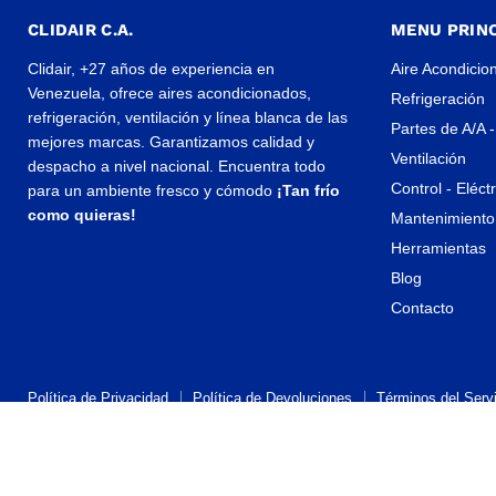
CLIDAIR C.A.
MENU PRINC
Clidair, +27 años de experiencia en
Aire Acondicio
Venezuela, ofrece aires acondicionados,
Refrigeración
refrigeración, ventilación y línea blanca de las
Partes de A/A -
mejores marcas. Garantizamos calidad y
Ventilación
despacho a nivel nacional. Encuentra todo
Control - Eléct
para un ambiente fresco y cómodo
¡Tan frío
como quieras!
Mantenimiento 
Herramientas
Blog
Contacto
Política de Privacidad
Política de Devoluciones
Términos del Servi
Propiedad artística © 2026 CLIDAIR.
Tecnología de Shopify