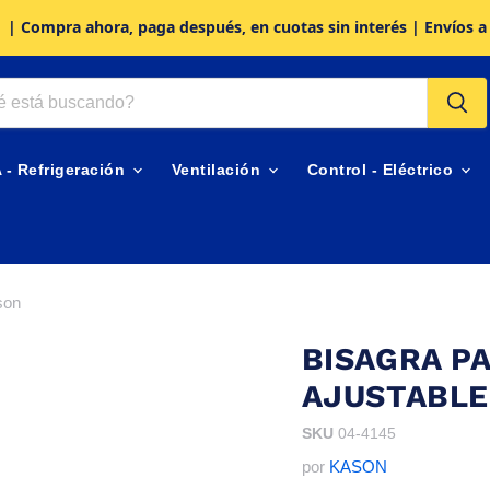
| Compra ahora, paga después, en cuotas sin interés | Envíos a
A - Refrigeración
Ventilación
Control - Eléctrico
son
BISAGRA P
AJUSTABLE
SKU
04-4145
por
KASON