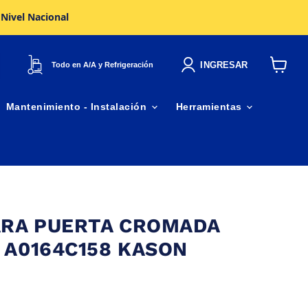
 Nivel Nacional
INGRESAR
Todo en A/A y Refrigeración
Ver
carrito
Mantenimiento - Instalación
Herramientas
ARA PUERTA CROMADA
 A0164C158 KASON