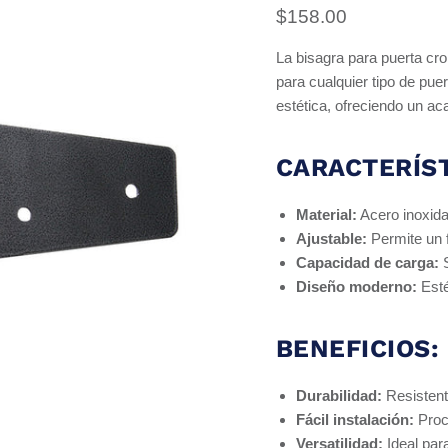
Precio actual
$158.00
La bisagra para puerta c
para cualquier tipo de pue
estética, ofreciendo un 
CARACTERÍST
Material:
Acero inoxida
Ajustable:
Permite un f
Capacidad de carga:
S
Diseño moderno:
Esté
BENEFICIOS:
Durabilidad:
Resistente
Fácil instalación:
Proce
Versatilidad:
Ideal par