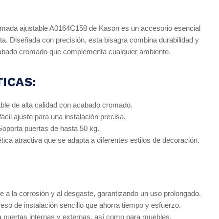
romada ajustable A0164C158 de Kason es un accesorio esencial
rta. Diseñada con precisión, esta bisagra combina durabilidad y
acabado cromado que complementa cualquier ambiente.
ICAS:
ble de alta calidad con acabado cromado.
ácil ajuste para una instalación precisa.
oporta puertas de hasta 50 kg.
tica atractiva que se adapta a diferentes estilos de decoración.
 a la corrosión y al desgaste, garantizando un uso prolongado.
so de instalación sencillo que ahorra tiempo y esfuerzo.
a puertas internas y externas, así como para muebles.