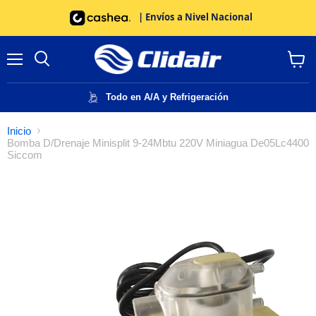
| Envíos a Nivel Nacional
Menú
Buscar
Ver
carrito
Todo en A/A y Refrigeración
Inicio
Bomba D/Drenaje Minisplit 9-24Mbtu 220V Miniagua De05Lc4400
Siccom