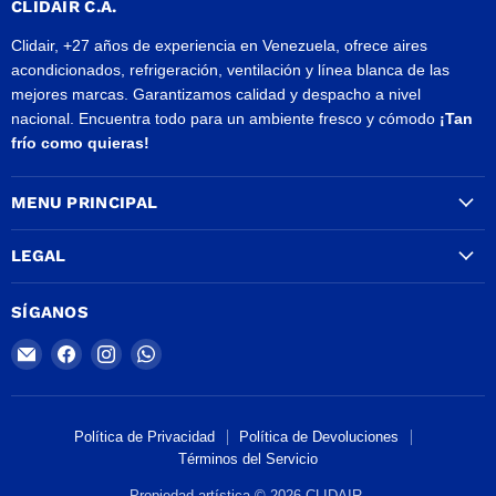
CLIDAIR C.A.
Clidair, +27 años de experiencia en Venezuela, ofrece aires
acondicionados, refrigeración, ventilación y línea blanca de las
mejores marcas. Garantizamos calidad y despacho a nivel
nacional. Encuentra todo para un ambiente fresco y cómodo
¡Tan
frío como quieras!
MENU PRINCIPAL
LEGAL
SÍGANOS
Encuéntrenos
Encuéntrenos
Encuéntrenos
Encuéntrenos
en
en
en
en
Correo
Facebook
Instagram
WhatsApp
electrónico
Política de Privacidad
Política de Devoluciones
Términos del Servicio
Propiedad artística © 2026 CLIDAIR.