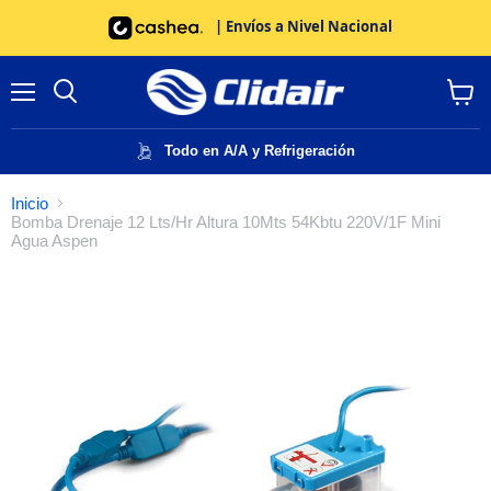
| Envíos a Nivel Nacional
Menú
Buscar
Ver
carrito
Todo en A/A y Refrigeración
Inicio
Bomba Drenaje 12 Lts/Hr Altura 10Mts 54Kbtu 220V/1F Mini
Agua Aspen