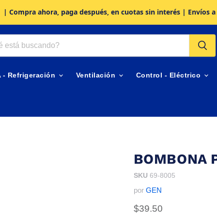
| Compra ahora, paga después, en cuotas sin interés | Envíos a
A - Refrigeración
Ventilación
Control - Eléctrico
BOMBONA P
SKU
69-8005
por
GEN
Precio actual
$39.50