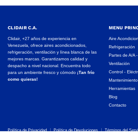
CLIDAIR C.A.
MENU PRINC
Clidair, +27 años de experiencia en
Aire Acondicio
Venezuela, ofrece aires acondicionados,
Refrigeración
refrigeración, ventilación y línea blanca de las
Partes de A/A -
mejores marcas. Garantizamos calidad y
Ventilación
despacho a nivel nacional. Encuentra todo
Control - Eléct
para un ambiente fresco y cómodo
¡Tan frío
como quieras!
Mantenimiento 
Herramientas
Blog
Contacto
Política de Privacidad
Política de Devoluciones
Términos del Servi