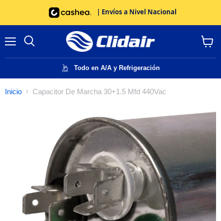
| Envíos a Nivel Nacional
Menú
Buscar
Ver
carrito
Todo en A/A y Refrigeración
Inicio
Capacitor De Marcha 30+1.5 Mfd 440Vac