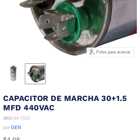
Pulse para acercar
CAPACITOR DE MARCHA 30+1.5
MFD 440VAC
SKU
34-7032
por
GEN
Precio actual
$4.08