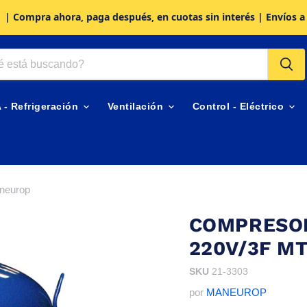
| Compra ahora, paga después, en cuotas sin interés | Envíos a
A - Refrigeración
Ventilación
Control - Eléctrico
neurop
COMPRESOR
220V/3F M
SKU
21-3303
por
MANEUROP