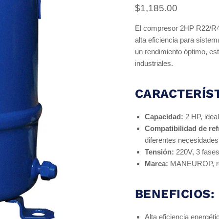
Precio actual
$1,185.00
El compresor 2HP R22/R
alta eficiencia para siste
un rendimiento óptimo, es
industriales.
CARACTERÍST
Capacidad:
2 HP, ideal
Compatibilidad de ref
diferentes necesidades
Tensión:
220V, 3 fases
Marca:
MANEUROP, reco
BENEFICIOS:
Alta eficiencia energéti