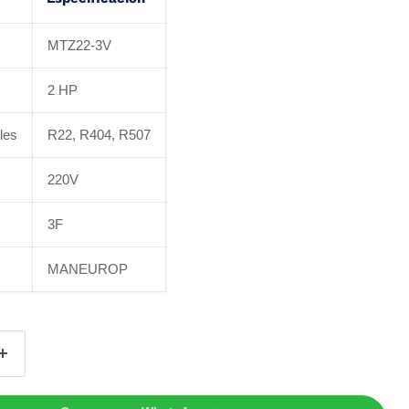
MTZ22-3V
2 HP
les
R22, R404, R507
220V
3F
MANEUROP