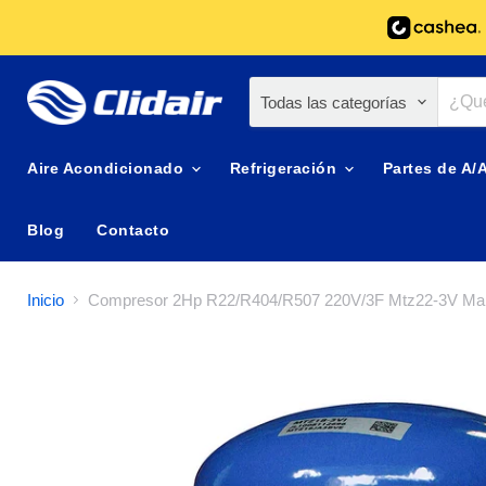
Todas las categorías
Aire Acondicionado
Refrigeración
Partes de A/
Blog
Contacto
Inicio
Compresor 2Hp R22/R404/R507 220V/3F Mtz22-3V Ma