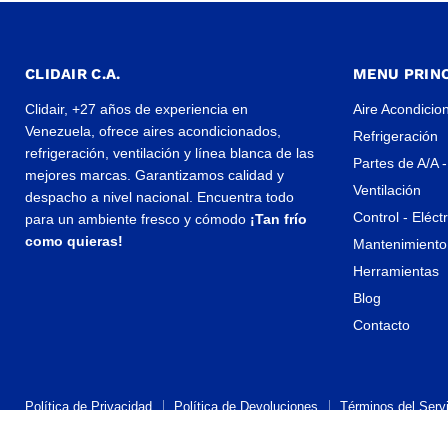
CLIDAIR C.A.
MENU PRINC
Clidair, +27 años de experiencia en
Aire Acondicio
Venezuela, ofrece aires acondicionados,
Refrigeración
refrigeración, ventilación y línea blanca de las
Partes de A/A -
mejores marcas. Garantizamos calidad y
Ventilación
despacho a nivel nacional. Encuentra todo
Control - Eléct
para un ambiente fresco y cómodo
¡Tan frío
como quieras!
Mantenimiento 
Herramientas
Blog
Contacto
Política de Privacidad
Política de Devoluciones
Términos del Servi
Propiedad artística © 2026 CLIDAIR.