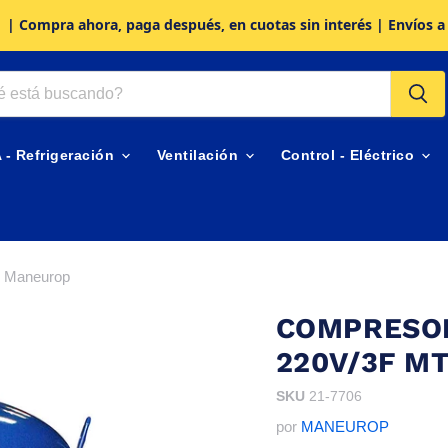
| Compra ahora, paga después, en cuotas sin interés | Envíos a
A - Refrigeración
Ventilación
Control - Eléctrico
 Maneurop
COMPRESOR
220V/3F M
SKU
21-7706
por
MANEUROP