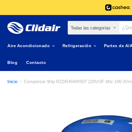
Todas las categorías
Aire Acondicionado
Refrigeración
Partes de A/
Blog
Contacto
Inicio
Compresor 9Hp R22/R404/R507 220V/3F Mtz-100-3Vm