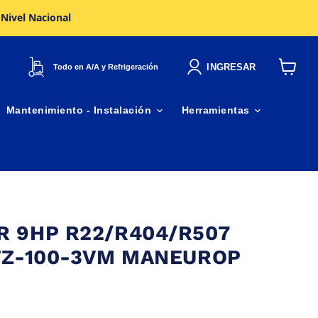
 Nivel Nacional
INGRESAR
Todo en A/A y Refrigeración
Ver
carrito
Mantenimiento - Instalación
Herramientas
 9HP R22/R404/R507
TZ-100-3VM MANEUROP