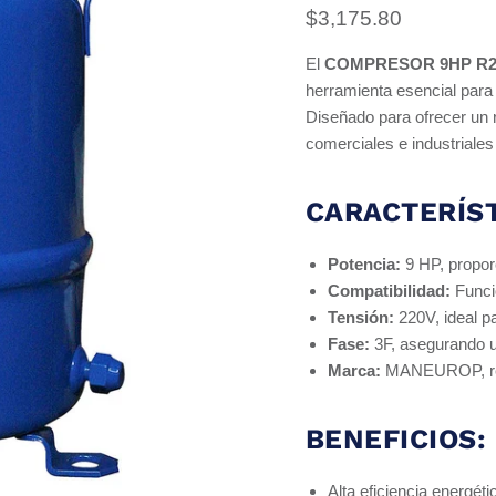
Precio actual
$3,175.80
El
COMPRESOR 9HP R22
herramienta esencial para 
Diseñado para ofrecer un 
comerciales e industriales
CARACTERÍST
Potencia:
9 HP, propor
Compatibilidad:
Funci
Tensión:
220V, ideal p
Fase:
3F, asegurando un
Marca:
MANEUROP, reco
BENEFICIOS:
Alta eficiencia energéti