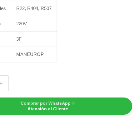
les
R22, R404, R507
n
220V
3F
MANEUROP
Comprar por WhatsApp
Atención al Cliente