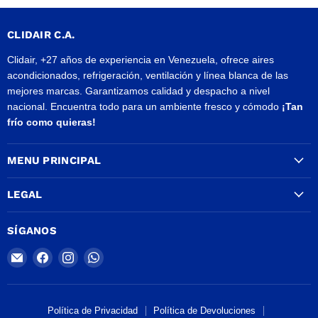
CLIDAIR C.A.
Clidair, +27 años de experiencia en Venezuela, ofrece aires
acondicionados, refrigeración, ventilación y línea blanca de las
mejores marcas. Garantizamos calidad y despacho a nivel
nacional. Encuentra todo para un ambiente fresco y cómodo
¡Tan
frío como quieras!
MENU PRINCIPAL
LEGAL
SÍGANOS
Encuéntrenos
Encuéntrenos
Encuéntrenos
Encuéntrenos
en
en
en
en
Correo
Facebook
Instagram
WhatsApp
electrónico
Política de Privacidad
Política de Devoluciones