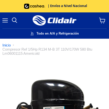
| Envíos a Nivel Nacional
Menú
Buscar
Ver
carrito
Todo en A/A y Refrigeración
Inicio
Compresor Ref 1/5Hp R134 M-B 3T 110V/170W 580 Btu
Lm06001115 Americold