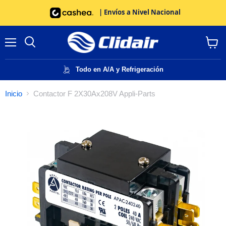
| Envíos a Nivel Nacional
Menú
Buscar
Ver
carrito
Todo en A/A y Refrigeración
Inicio
Contactor F 2X30Ax208V Appli-Parts