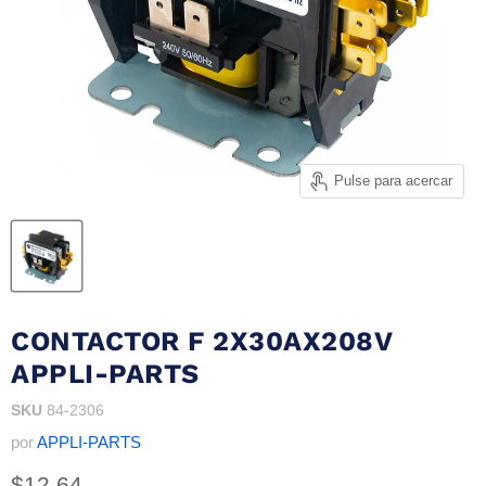
Pulse para acercar
CONTACTOR F 2X30AX208V
APPLI-PARTS
SKU
84-2306
por
APPLI-PARTS
Precio actual
$12.64