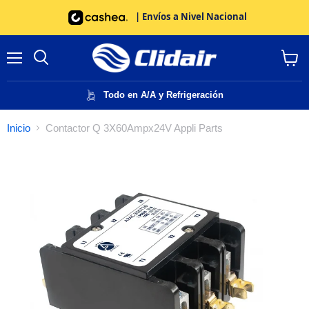
| Envíos a Nivel Nacional
Menú
Buscar
Ver
carrito
Todo en A/A y Refrigeración
Inicio
Contactor Q 3X60Ampx24V Appli Parts