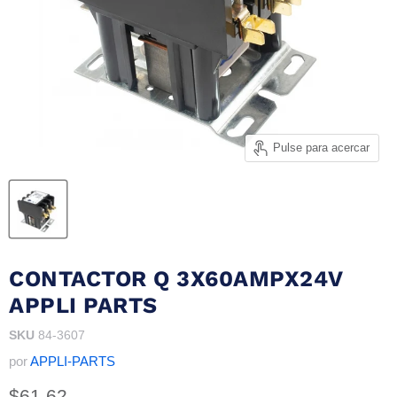
Pulse para acercar
CONTACTOR Q 3X60AMPX24V
APPLI PARTS
SKU
84-3607
por
APPLI-PARTS
Precio actual
$61.62