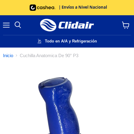
| Envíos a Nivel Nacional
Menú
Buscar
Ver
carrito
Todo en A/A y Refrigeración
Inicio
Cuchilla Anatomica De 90° P3