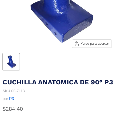
Pulse para acercar
CUCHILLA ANATOMICA DE 90° P3
SKU
05-7113
por
P3
Precio actual
$284.40