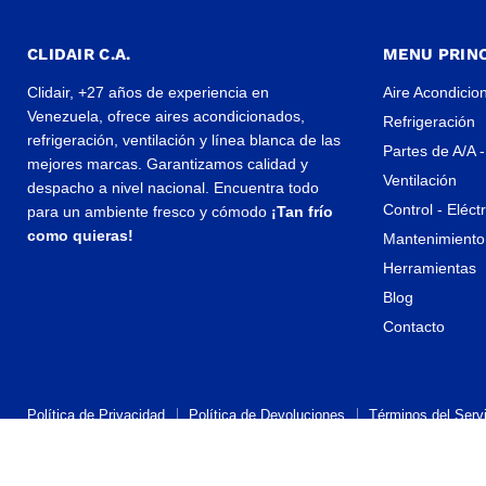
CLIDAIR C.A.
MENU PRINC
Clidair, +27 años de experiencia en
Aire Acondicio
Venezuela, ofrece aires acondicionados,
Refrigeración
refrigeración, ventilación y línea blanca de las
Partes de A/A -
mejores marcas. Garantizamos calidad y
Ventilación
despacho a nivel nacional. Encuentra todo
Control - Eléct
para un ambiente fresco y cómodo
¡Tan frío
como quieras!
Mantenimiento 
Herramientas
Blog
Contacto
Política de Privacidad
Política de Devoluciones
Términos del Servi
Propiedad artística © 2026 CLIDAIR.
Tecnología de Shopify