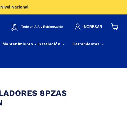
 Nivel Nacional
INGRESAR
Todo en A/A y Refrigeración
Ver
carrito
Mantenimiento - Instalación
Herramientas
LADORES 8PZAS
N