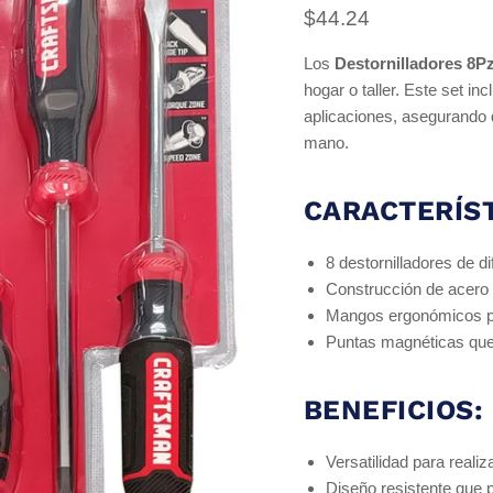
Precio actual
$44.24
Los
Destornilladores 8P
hogar o taller. Este set i
aplicaciones, asegurando 
mano.
CARACTERÍST
8 destornilladores de d
Construcción de acero 
Mangos ergonómicos p
Puntas magnéticas que fa
BENEFICIOS:
Versatilidad para reali
Diseño resistente que pr