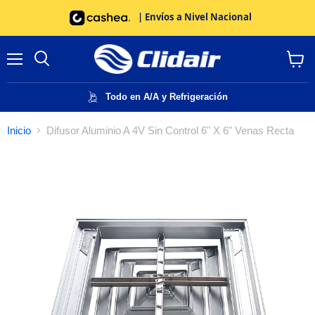
| Envíos a Nivel Nacional
Menú
Buscar
Ver
carrito
Todo en A/A y Refrigeración
Inicio
Difusor Aluminio A 4V Sin Control 6" X 6" Venas Recta