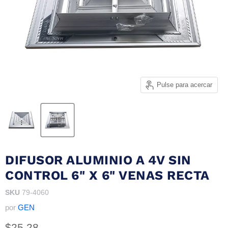
Pulse para acercar
DIFUSOR ALUMINIO A 4V SIN
CONTROL 6" X 6" VENAS RECTA
SKU
79-4060
por
GEN
Precio actual
$25.28