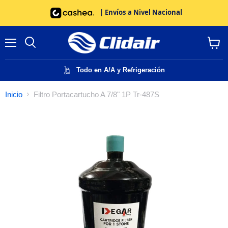
| Envíos a Nivel Nacional
Menú
Buscar
Ver
carrito
Todo en A/A y Refrigeración
Inicio
Filtro Portacartucho A 7/8" 1P Tr-487S