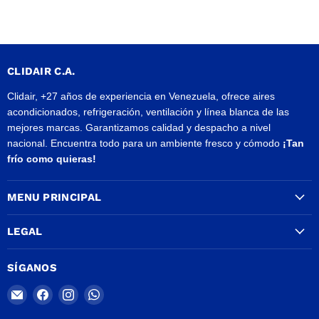
CLIDAIR C.A.
Clidair, +27 años de experiencia en Venezuela, ofrece aires
acondicionados, refrigeración, ventilación y línea blanca de las
mejores marcas. Garantizamos calidad y despacho a nivel
nacional. Encuentra todo para un ambiente fresco y cómodo
¡Tan
frío como quieras!
MENU PRINCIPAL
LEGAL
SÍGANOS
Encuéntrenos
Encuéntrenos
Encuéntrenos
Encuéntrenos
en
en
en
en