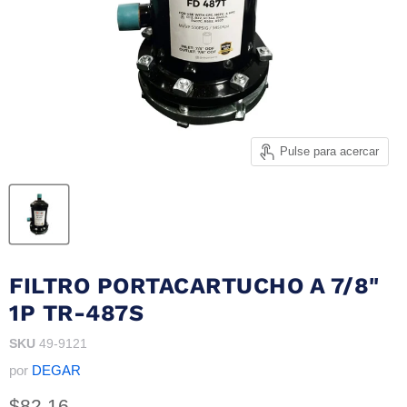
Pulse para acercar
FILTRO PORTACARTUCHO A 7/8"
1P TR-487S
SKU
49-9121
por
DEGAR
Precio actual
$82.16