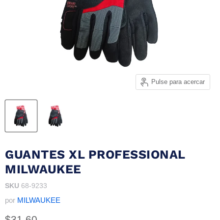
Pulse para acercar
GUANTES XL PROFESSIONAL
MILWAUKEE
SKU
68-9233
por
MILWAUKEE
Precio actual
$31.60