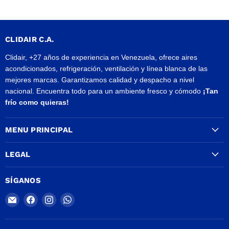
CLIDAIR C.A.
Clidair, +27 años de experiencia en Venezuela, ofrece aires
acondicionados, refrigeración, ventilación y línea blanca de las
mejores marcas. Garantizamos calidad y despacho a nivel
nacional. Encuentra todo para un ambiente fresco y cómodo
¡Tan
frío como quieras!
MENU PRINCIPAL
LEGAL
SÍGANOS
Encuéntrenos
Encuéntrenos
Encuéntrenos
Encuéntrenos
en
en
en
en
Correo
Facebook
Instagram
WhatsApp