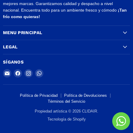
mejores marcas. Garantizamos calidad y despacho a nivel
nacional. Encuentra todo para un ambiente fresco y cómodo
¡Tan
frío como quieras!
MENU PRINCIPAL
LEGAL
SÍGANOS
Encuéntrenos
Encuéntrenos
Encuéntrenos
Encuéntrenos
en
en
en
en
Correo
Facebook
Instagram
WhatsApp
electrónico
Política de Privacidad
Política de Devoluciones
Términos del Servicio
Propiedad artística © 2026 CLIDAIR.
Tecnología de Shopify