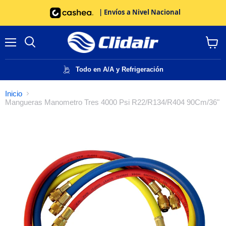
| Envíos a Nivel Nacional
Menú
Buscar
Ver
carrito
Todo en A/A y Refrigeración
Inicio
Mangueras Manometro Tres 4000 Psi R22/R134/R404 90Cm/36"