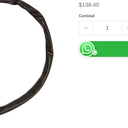
Precio actual
$138.40
Cantidad