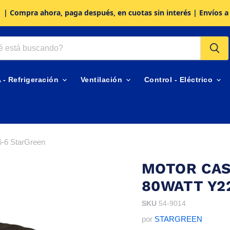
| Compra ahora, paga después, en cuotas sin interés | Envíos a
A - Refrigeración
Ventilación
Control - Eléctrico
6-6 StarGreen
MOTOR CAS
80WATT Y2
SKU
54-9014
por
STARGREEN