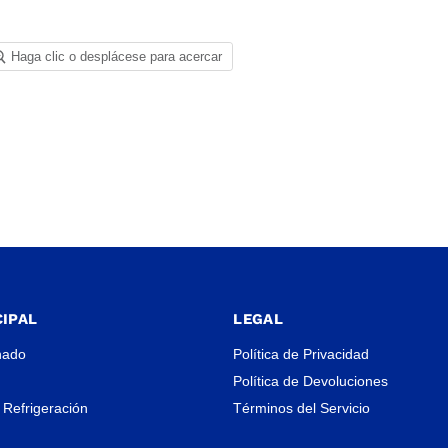
Haga clic o desplácese para acercar
IPAL
LEGAL
nado
Política de Privacidad
Política de Devoluciones
 Refrigeración
Términos del Servicio