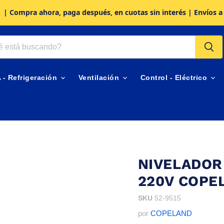
| Compra ahora, paga después, en cuotas sin interés | Envíos a
A - Refrigeración
Ventilación
Control - Eléctrico
NIVELADOR
220V COPE
SKU
52-9515
por
COPELAND