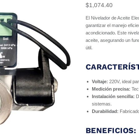
Precio actual
$1,074.40
El Nivelador de Aceite El
garantizar el manejo eficie
acondicionado. Este nivelad
aceite, asegurando un fun
útil.
CARACTERÍST
Voltaje:
220V, ideal par
Medición precisa:
Tecn
Instalación sencilla:
Di
sistemas.
Durabilidad:
Fabricado 
BENEFICIOS: