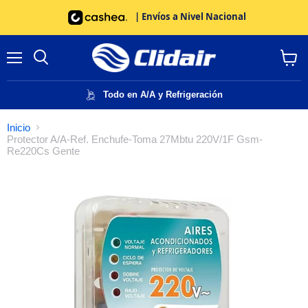
| Envíos a Nivel Nacional
Menú
Buscar
Ver
carrito
Todo en A/A y Refrigeración
Inicio
Protector A/A-Ref. Enchufe-Toma 27Mbtu 220V/1F Gsm-
Re220Cs Gente