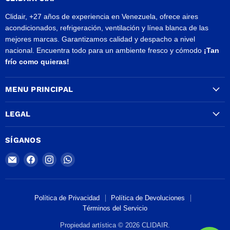
Clidair, +27 años de experiencia en Venezuela, ofrece aires
acondicionados, refrigeración, ventilación y línea blanca de las
mejores marcas. Garantizamos calidad y despacho a nivel
nacional. Encuentra todo para un ambiente fresco y cómodo
¡Tan
frío como quieras!
MENU PRINCIPAL
LEGAL
SÍGANOS
Encuéntrenos
Encuéntrenos
Encuéntrenos
Encuéntrenos
en
en
en
en
Correo
Facebook
Instagram
WhatsApp
electrónico
Política de Privacidad
Política de Devoluciones
Términos del Servicio
Propiedad artística © 2026 CLIDAIR.