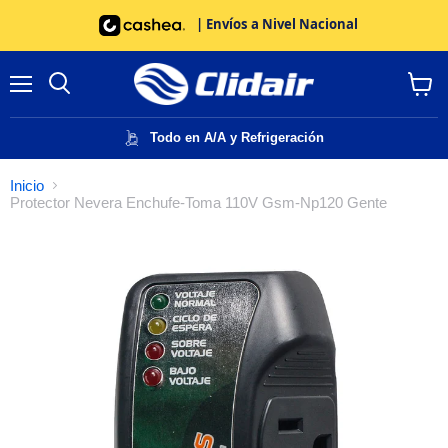
| Envíos a Nivel Nacional
Menú
Buscar
Ver
carrito
Todo en A/A y Refrigeración
Inicio
Protector Nevera Enchufe-Toma 110V Gsm-Np120 Gente