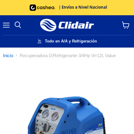
| Envíos a Nivel Nacional
Menú
Buscar
Ver
carrito
Todo en A/A y Refrigeración
Inicio
Recuperadora D/Refrigerante 3/4Hp Vrr12L Value