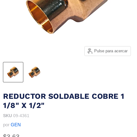
Pulse para acercar
REDUCTOR SOLDABLE COBRE 1
1/8" X 1/2"
SKU
09-4361
por
GEN
Precio actual
$3.63