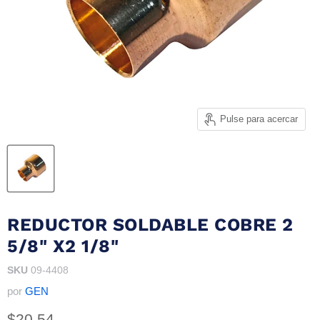
Pulse para acercar
REDUCTOR SOLDABLE COBRE 2
5/8" X2 1/8"
SKU
09-4408
por
GEN
Precio actual
$20.54