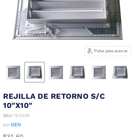
Pulse para acercar
REJILLA DE RETORNO S/C
10"X10"
SKU
79-0109
por
GEN
Precio actual
$31.60