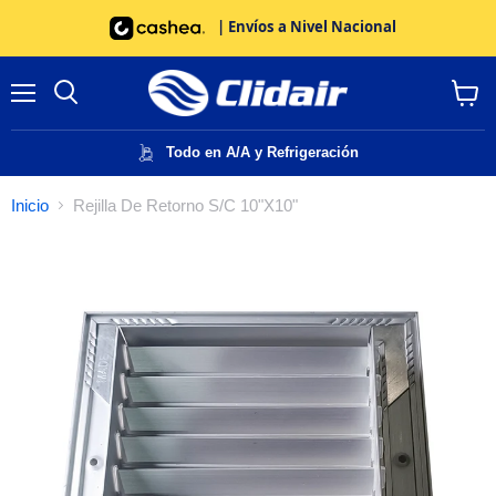
| Envíos a Nivel Nacional
Menú
Buscar
Ver
carrito
Todo en A/A y Refrigeración
Inicio
Rejilla De Retorno S/C 10"X10"