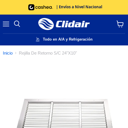
| Envíos a Nivel Nacional
Menú
Buscar
Ver
carrito
Todo en A/A y Refrigeración
Inicio
Rejilla De Retorno S/C 24"X10"