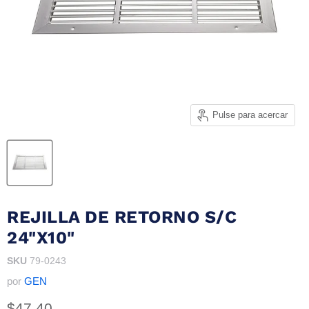
Pulse para acercar
REJILLA DE RETORNO S/C
24"X10"
SKU
79-0243
por
GEN
Precio actual
$47.40