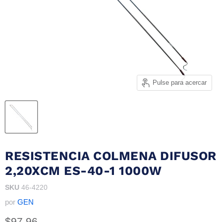
Pulse para acercar
RESISTENCIA COLMENA DIFUSOR
2,20XCM ES-40-1 1000W
SKU
46-4220
por
GEN
Precio actual
$97.96