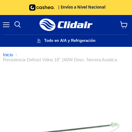
| Envíos a Nivel Nacional
Menú
Buscar
Ver
carrito
Todo en A/A y Refrigeración
Inicio
Resistencia Defrost Vidrio 18" 160W Desc. Nevera Asiatica