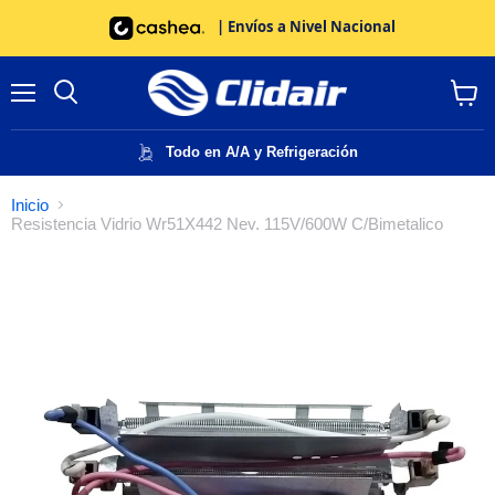
| Envíos a Nivel Nacional
Menú
Buscar
Ver
carrito
Todo en A/A y Refrigeración
Inicio
Resistencia Vidrio Wr51X442 Nev. 115V/600W C/Bimetalico