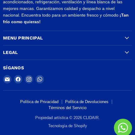
acondicionados, refrigeración, ventilación y línea blanca de las
mejores marcas. Garantizamos calidad y despacho a nivel
nacional. Encuentra todo para un ambiente fresco y cómodo
¡Tan
frío como quieras!
MENU PRINCIPAL
LEGAL
SÍGANOS
Encuéntrenos
Encuéntrenos
Encuéntrenos
Encuéntrenos
en
en
en
en
Correo
Facebook
Instagram
WhatsApp
electrónico
Política de Privacidad
Política de Devoluciones
Términos del Servicio
Propiedad artística © 2026 CLIDAIR.
Tecnología de Shopify