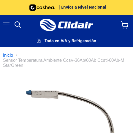
| Envíos a Nivel Nacional
Menú
Buscar
Ver
carrito
Todo en A/A y Refrigeración
Inicio
Sensor Temperatura Ambiente Ccsv-36Ab/60Ab Ccsti-60Ab-M
StarGreen