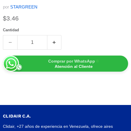
por
STARGREEN
Precio actual
$3.46
Cantidad
Comprar por WhatsApp
Atención al Cliente
CLIDAIR C.A.
Clidair, +27 años de experiencia en Venezuela, ofrece aires