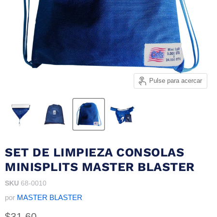
Pulse para acercar
SET DE LIMPIEZA CONSOLAS
MINISPLITS MASTER BLASTER
SKU
68-0010
por
MASTER BLASTER
Precio actual
$31.60