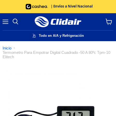
| Envíos a Nivel Nacional
Menú
Buscar
Ver
carrito
Todo en A/A y Refrigeración
Inicio
Termometro Para Empotrar Digital Cuadrado -50 A 80ºc Tpm-10
Elitech