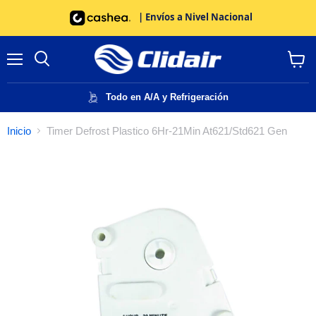
| Envíos a Nivel Nacional
Menú
Buscar
Ver
carrito
Todo en A/A y Refrigeración
Inicio
Timer Defrost Plastico 6Hr-21Min At621/Std621 Gen