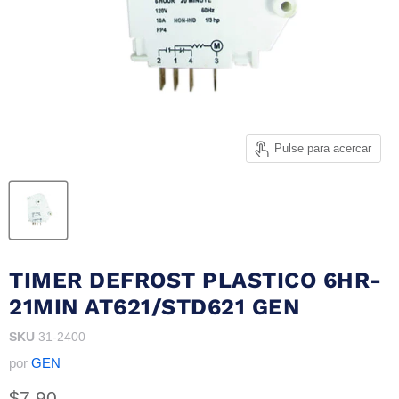
Pulse para acercar
TIMER DEFROST PLASTICO 6HR-
21MIN AT621/STD621 GEN
SKU
31-2400
por
GEN
Precio actual
$7.90