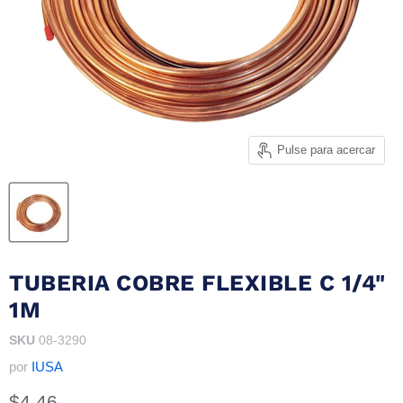
Pulse para acercar
TUBERIA COBRE FLEXIBLE C 1/4"
1M
SKU
08-3290
por
IUSA
Precio actual
$4.46