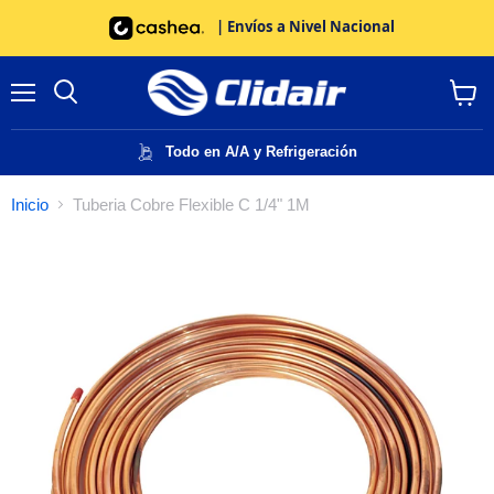
| Envíos a Nivel Nacional
Menú
Buscar
Ver
carrito
Todo en A/A y Refrigeración
Inicio
Tuberia Cobre Flexible C 1/4" 1M