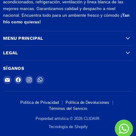
acondicionados, refrigeración, ventilación y línea blanca de las
mejores marcas. Garantizamos calidad y despacho a nivel
nacional. Encuentra todo para un ambiente fresco y cómodo
¡Tan
frío como quieras!
MENU PRINCIPAL
LEGAL
SÍGANOS
Encuéntrenos
Encuéntrenos
Encuéntrenos
Encuéntrenos
en
en
en
en
Correo
Facebook
Instagram
WhatsApp
electrónico
Política de Privacidad
Política de Devoluciones
Términos del Servicio
Propiedad artística © 2026 CLIDAIR.
Tecnología de Shopify