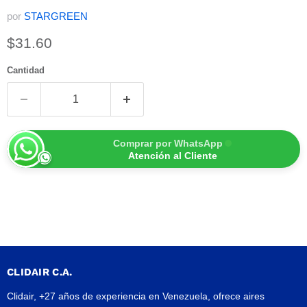
por
STARGREEN
Precio actual
$31.60
Cantidad
Comprar por WhatsApp
Atención al Cliente
CLIDAIR C.A.
Clidair, +27 años de experiencia en Venezuela, ofrece aires