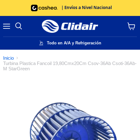
| Envíos a Nivel Nacional
Menú
Buscar
Ver
carrito
Todo en A/A y Refrigeración
Inicio
Turbina Plastica Fancoil 19,80Cmx20Cm Csov-36Ab Csoti-36Ab-
M StarGreen