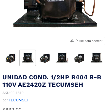
Pulse para acercar
UNIDAD COND, 1/2HP R404 B-B
110V AE2420Z TECUMSEH
SKU
02-1810
por
TECUMSEH
Precio actual
$632.00