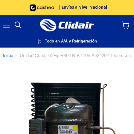
| Envíos a Nivel Nacional
Menú
Buscar
Ver
carrito
Todo en A/A y Refrigeración
Inicio
Unidad Cond, 1/2Hp R404 B-B 110V Ae2420Z Tecumseh