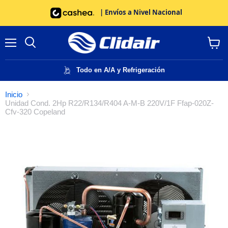
| Envíos a Nivel Nacional
Menú
Buscar
Ver
carrito
Todo en A/A y Refrigeración
Inicio
Unidad Cond. 2Hp R22/R134/R404 A-M-B 220V/1F Ffap-020Z-
Cfv-320 Copeland