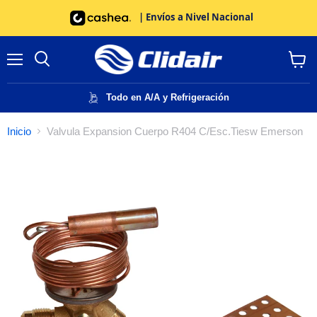
| Envíos a Nivel Nacional
Menú
Buscar
Ver
carrito
Todo en A/A y Refrigeración
Inicio
Valvula Expansion Cuerpo R404 C/Esc.Tiesw Emerson