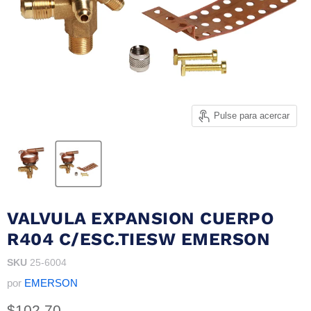
Pulse para acercar
VALVULA EXPANSION CUERPO
R404 C/ESC.TIESW EMERSON
SKU
25-6004
por
EMERSON
Precio actual
$102.70