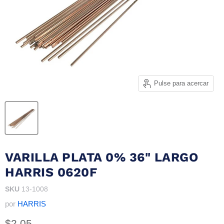
Pulse para acercar
VARILLA PLATA 0% 36" LARGO
HARRIS 0620F
SKU
13-1008
por
HARRIS
Precio actual
$2.05