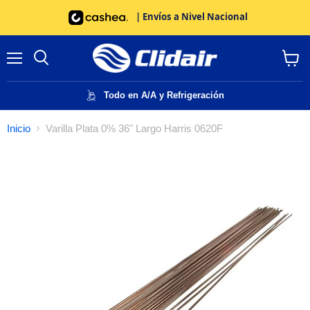
| Envíos a Nivel Nacional
Menú
Buscar
Ver
carrito
Todo en A/A y Refrigeración
Inicio
Varilla Plata 0% 36" Largo Harris 0620F