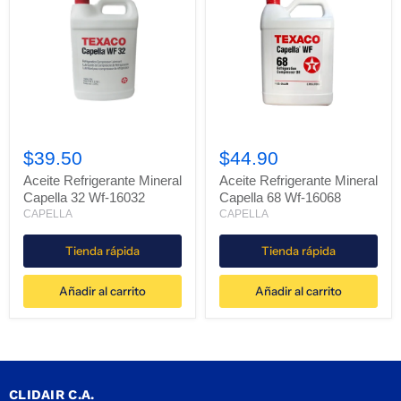
Aceite
Aceite
Refrigerante
Refrigerante
$39.50
$44.90
Mineral
Mineral
Capella
Capella
Aceite Refrigerante Mineral
Aceite Refrigerante Mineral
32
68
Capella 32 Wf-16032
Capella 68 Wf-16068
Wf-
Wf-
CAPELLA
CAPELLA
16032
16068
Tienda rápida
Tienda rápida
Añadir al carrito
Añadir al carrito
CLIDAIR C.A.