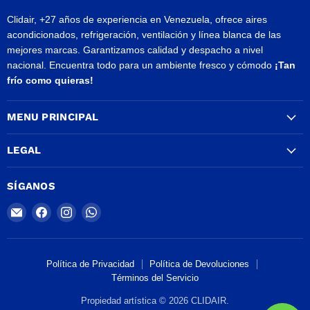
Clidair, +27 años de experiencia en Venezuela, ofrece aires
acondicionados, refrigeración, ventilación y línea blanca de las
mejores marcas. Garantizamos calidad y despacho a nivel
nacional. Encuentra todo para un ambiente fresco y cómodo
¡Tan
frío como quieras!
MENU PRINCIPAL
LEGAL
SÍGANOS
Encuéntrenos
Encuéntrenos
Encuéntrenos
Encuéntrenos
en
en
en
en
Correo
Facebook
Instagram
WhatsApp
electrónico
Política de Privacidad
Política de Devoluciones
Términos del Servicio
Propiedad artística © 2026 CLIDAIR.